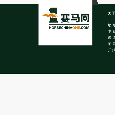
关
地 
电 话
传 真
邮 箱
(R