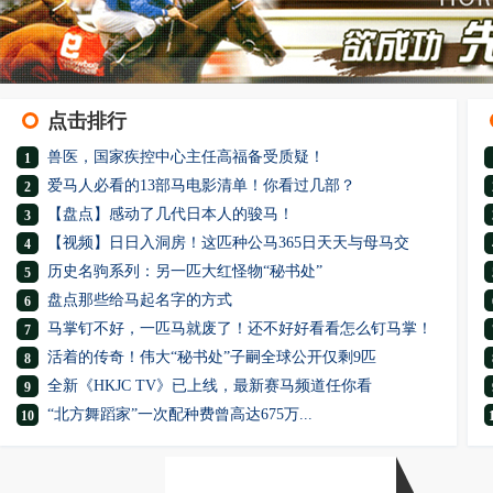
点击排行
兽医，国家疾控中心主任高福备受质疑！
1
爱马人必看的13部马电影清单！你看过几部？
2
【盘点】感动了几代日本人的骏马！
3
【视频】日日入洞房！这匹种公马365日天天与母马交
4
历史名驹系列：另一匹大红怪物“秘书处”
5
盘点那些给马起名字的方式
6
马掌钉不好，一匹马就废了！还不好好看看怎么钉马掌！
7
活着的传奇！伟大“秘书处”子嗣全球公开仅剩9匹
8
全新《HKJC TV》已上线，最新赛马频道任你看
9
“北方舞蹈家”一次配种费曾高达675万...
10