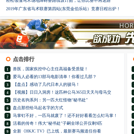
轻松读懂马术场地障碍赛路线设计图，让你比赛不再迷路
2019年广东省马术联赛第四站(东莞金伯乐站）竞赛日程出炉！
点击排行
兽医，国家疾控中心主任高福备受质疑！
1
爱马人必看的13部马电影清单！你看过几部？
2
【盘点】感动了几代日本人的骏马！
3
【视频】日日入洞房！这匹种公马365日天天与母马交
4
历史名驹系列：另一匹大红怪物“秘书处”
5
盘点那些给马起名字的方式
6
马掌钉不好，一匹马就废了！还不好好看看怎么钉马掌！
7
活着的传奇！伟大“秘书处”子嗣全球公开仅剩9匹
8
全新《HKJC TV》已上线，最新赛马频道任你看
9