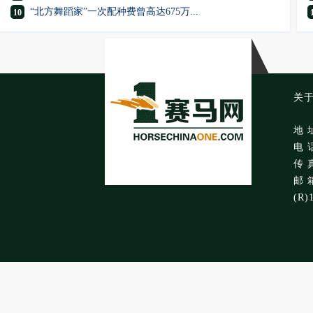
“北方舞蹈家”一次配种费曾高达675万...
10
关
地 
电 话
传 真
邮 箱
(R