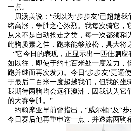
一点。
贝汤美说：
“
我以为
‘
步步友
’
已超越我
绪高涨，争胜之心浓烈。我每次骑
它
，
从来不是自动抢走之类，每一次都须稍
此驹质素之佳，跑来能够放松，具大将
“它
今日的表现，正显示出一匹佳驷应
如以往，即使于约七百米处一度发力，
跑并继而再次发力。今日
‘
步步友
’
更逼
于最后二百米一度超越我们，但我的坐
我期待两驹均会远征澳洲，因我认为
它
的大赛争胜。
”
约翰摩亚早前曾指出，
“
威尔顿
”
及
“
步
今日赛后他再重申这一点，并透露两驹