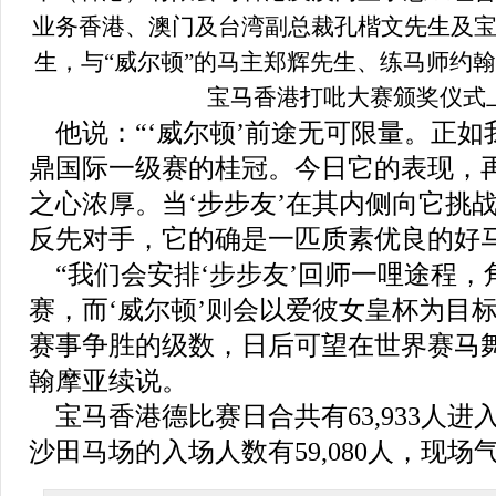
业务香港、澳门及台湾副总裁孔楷文先生及
生，与
“
威尔顿
”
的马主郑辉先生、练马师约翰
宝马香港打吡大赛颁奖仪式
他说：
“‘
威尔顿
’
前途无可限量。正如
鼎国际一级赛的桂冠。今日
它
的表现，
之心浓厚。当
‘
步步友
’
在其内侧向
它
挑
反先对手，
它
的确是一匹质素优良的好
“
我们会安排
‘
步步友
’
回师一哩途程，
赛，而
‘
威尔顿
’
则会以爱彼女皇杯为目
赛事争胜的级数，日后可望在世界赛马
翰摩亚续说。
宝马香港
德比
赛日合共有
63,933
人进
沙田马场的入场人数有
59,080
人，现场