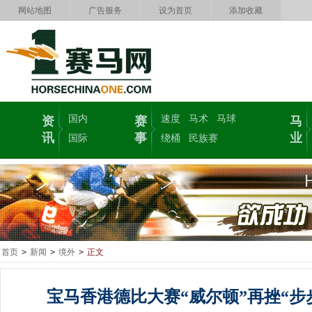
网站地图
广告服务
设为首页
添加收藏
国内
速度
马术
马球
资
赛
马
讯
事
业
国际
绕桶
民族赛
首页
>
新闻
>
境外
>
正文
宝马香港德比大赛“威尔顿”再挫“步