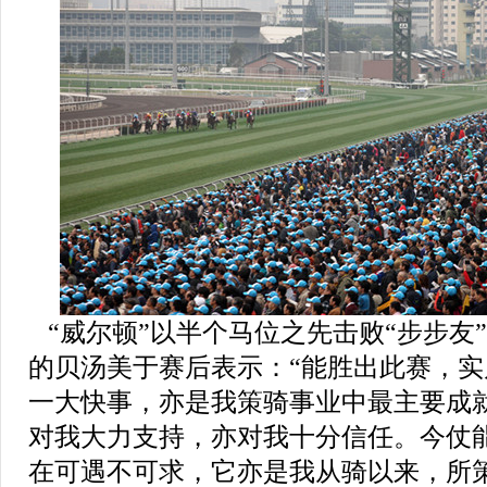
“
威尔顿
”
以半个马位之先击败
“
步步友
的贝汤美于赛后表示：
“
能胜出此赛，实
一大快事，亦是我策骑事业中最主要成
对我大力支持，亦对我十分信任。今仗
在可遇不可求，
它
亦是我从骑以来，所