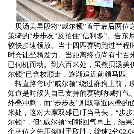
贝汤美早段将
“
威尔顿
”
置于最后两位
策骑的
“
步步友
”
及拍住
“
信利多
”
。告东
较快步速领放。当十四匹赛驹跑过半程
时会让坐骑发力。当距离终点尚有七百
已伺机而动。到六百米处，虽然贝汤美
尔顿
”
已含枚顺走，逐渐追近前领马匹。
转直路弯时
“
威尔顿
”
绕过群驹上前，
知道是时候为自己支持的赛驹吶喊打气
外叠冲刺，而
“
步步友
”
则取靠近内叠的
米处，这对大摩双雄已叮当马头，
“
步步
尔顿
”
，但
“
威尔顿
”
却能回气再上，结果
个马位之先压倒
对手取胜
，缔速
2
分
02.0