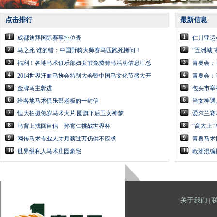
点击排行
最新信息
1
1
成都迪拜国际赛事排位表
仁川亚运
2
2
马之死 谁的错：中国野骑大师赛马匹跑死拷问！
“五洲城”
3
3
福利！各地马术俱乐部妇女节免费骑马活动信息汇总
青奥会：
4
4
2014世界汗血马协会特别大会暨中国马文化节盛大开
青奥会：
5
5
金牌马主郭进
包头市举
6
6
给各地马术俱乐部老板的一封信
当女神遇
7
7
恒大拍摄贺岁马术大片 圆旗下后卫女神梦
爱尔兰赛
8
8
马背上找回自信 孙育仁挑战世界杯
“高大上
9
9
网传马术专业人才月薪过万仍供不应求
青奥马术
10
10
世界级私人马术庄园豪宅
欧洲混编
关于我们
|