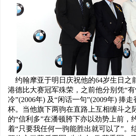
约翰摩亚于明日庆祝他的
64
岁生日之
港
德比
大赛冠军殊荣，之前他分别凭
“
有
冷
”
(2006
年
)
及
“
闲话一句
”
(2009
年
)
捧走
杯。当他旗下两驹在直路上互相缠斗之
的
“
信利多
”
在潘顿胯下亦以劲势上前，
着
“
只要我任何一驹能胜出就可以了
”
。