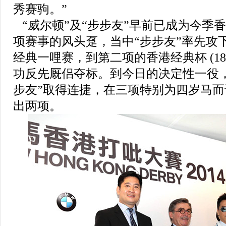
秀赛驹。
”
“
威尔顿
”
及
“
步步友
”
早前已成为今季香
项赛事的风头趸，当中
“
步步友
”
率先攻
经典一哩赛，到第二项的香港经典杯
(1
功反先厩侣夺标。到今日的决定性一役
步友
”
取得连捷，在三项特别为四岁马而
出两项。