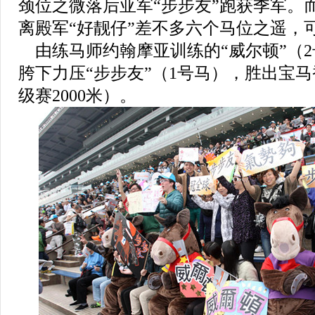
颈位之微落后亚军
“
步步友
”
跑获季军。
离殿军
“
好靓仔
”
差不多六个马位之遥，
由练马师约翰摩亚训练的
“
威尔顿
”
（
2
胯下力压
“
步步友
”（
1
号马），胜出宝马
级赛
2000
米）。