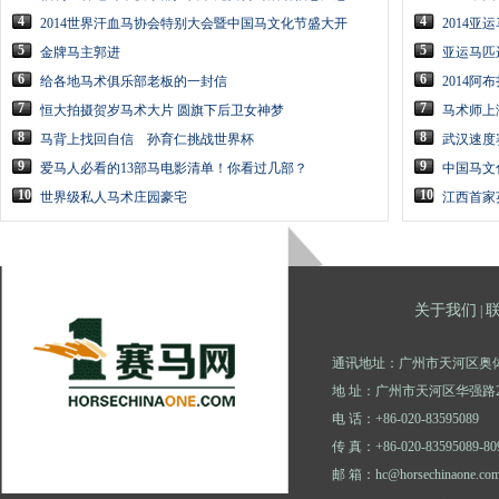
4
4
2014世界汗血马协会特别大会暨中国马文化节盛大开
2014
5
5
金牌马主郭进
亚运马匹
6
6
给各地马术俱乐部老板的一封信
2014
7
7
恒大拍摄贺岁马术大片 圆旗下后卫女神梦
马术师上
8
8
马背上找回自信 孙育仁挑战世界杯
武汉速度
9
9
爱马人必看的13部马电影清单！你看过几部？
中国马文
10
10
世界级私人马术庄园豪宅
江西首家
关于我们
|
通讯地址：广州市天河区奥体
地 址：广州市天河区华强路2
电 话：+86-020-83595089
传 真：+86-020-83595089-80
邮 箱：hc@horsechinaone.co