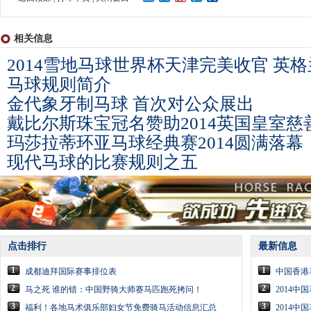
相关信息
2014雪地马球世界杯天津完美收官 英
马球规则简介
金代象牙制马球 首次对公众展出
戴比尔斯珠宝冠名赞助2014英国皇室慈
玛莎拉蒂环亚马球经典赛2014圆满落幕
现代马球的比赛规则之五
点击排行
最新信息
1
1
成都迪拜国际赛事排位表
中国香港
2
2
马之死 谁的错：中国野骑大师赛马匹跑死拷问！
2014
3
3
福利！各地马术俱乐部妇女节免费骑马活动信息汇总
2014