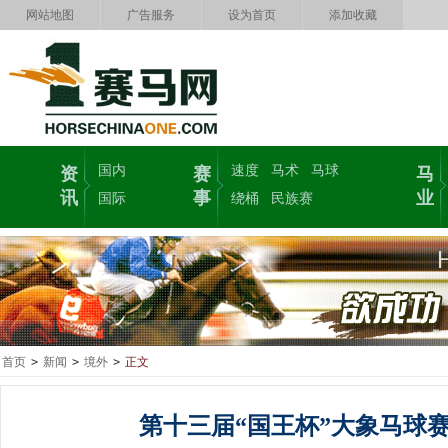
网站地图
广告服务
设为首页
添加收藏
国内
速度
马术
马球
资
赛
马
讯
事
业
国际
绕桶
民族赛
首页
>
新闻
>
境外
>
正文
第十三届“国王杯”大象马球