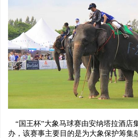
“国王杯”大象马球赛由安纳塔拉酒店集
办，该赛事主要目的是为大象保护筹集慈