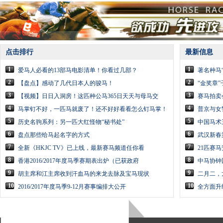
点击排行
最新信息
1
1
爱马人必看的13部马电影清单！你看过几部？
著名种马
2
2
【盘点】感动了几代日本人的骏马！
“金奖章
3
3
【视频】日日入洞房！这匹种公马365日天天与母马交
赛马拍卖
4
4
马掌钉不好，一匹马就废了！还不好好看看怎么钉马掌！
普京与女
5
5
历史名驹系列：另一匹大红怪物“秘书处”
中国马术
6
6
盘点那些给马起名字的方式
武汉新春
7
7
全新《HKJC TV》已上线，最新赛马频道任你看
21匹赛马
8
8
香港2016/2017年度马季赛期表出炉（已获政府
中马协钟
9
9
胡主席和江主席收到汗血马的来龙去脉及宝马现状
二月二，
10
10
2016/2017年度马季9-12月赛事编排大公开
全方面升