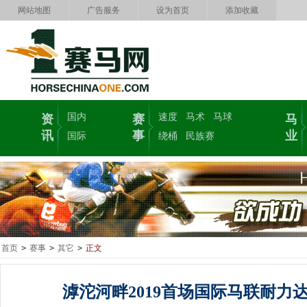
网站地图
广告服务
设为首页
添加收藏
国内
速度
马术
马球
资
赛
马
讯
事
业
国际
绕桶
民族赛
首页
>
赛事
>
其它
>
正文
滹沱河畔2019首场国际马联耐力