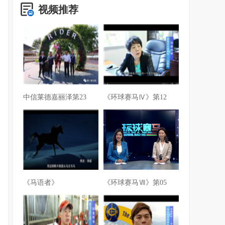
视频推荐
中信莱德嘉丽泽第23
《环球赛马Ⅳ》第12
《马语者》
《环球赛马Ⅶ》第05