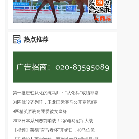
热点推荐
第一批进驻从化的练马师：“从化兵”成绩非常
34匹优骏齐列阵，玉龙国际赛马公开赛第8赛
9匹精英赛驹角逐爱彼女皇杯
2018日本系列赛前哨战！2岁雌马冠军大战
【视频】莱德“育马者杯”开锣日，40马位优