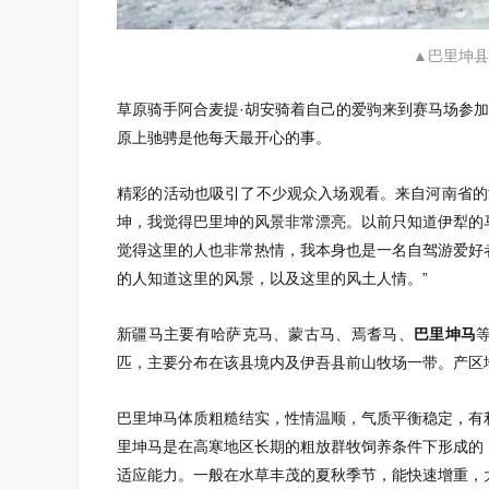
▲巴里坤县
草原骑手阿合麦提·胡安骑着自己的爱驹来到赛马场参
原上驰骋是他每天最开心的事。
精彩的活动也吸引了不少观众入场观看。来自河南省的
坤，我觉得巴里坤的风景非常漂亮。以前只知道伊犁的
觉得这里的人也非常热情，我本身也是一名自驾游爱好
的人知道这里的风景，以及这里的风土人情。”
新疆马主要有哈萨克马、蒙古马、焉耆马、
巴里坤马
匹，主要分布在该县境内及伊吾县前山牧场一带。产区
巴里坤马体质粗糙结实，性情温顺，气质平衡稳定，有
里坤马是在高寒地区长期的粗放群牧饲养条件下形成的
适应能力。一般在水草丰茂的夏秋季节，能快速增重，