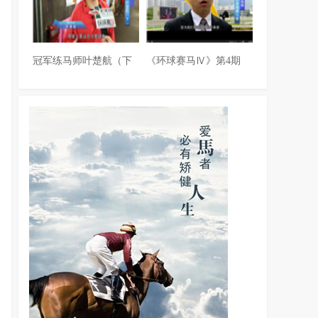
冠军练马师叶楚航（下
《环球赛马Ⅳ》第4期