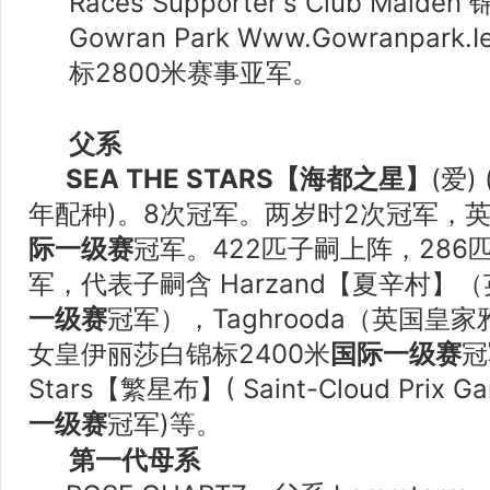
Races Supporter's Club Mai
Gowran Park
Www.Gowranpark.I
标2800米赛事亚军。
父系
SEA THE STARS【海都之星】
(爱)
年配种)。8次冠军。两岁时2次冠军，英
际一级赛
冠军。422匹子嗣上阵，286
军，代表子嗣含 Harzand【夏辛村】（
一级赛
冠军），Taghrooda（英国
女皇伊丽莎白锦标2400米
国际一级赛
冠
Stars【繁星布】( Saint-Cloud Prix 
一级赛
冠军)等。
第一代母系