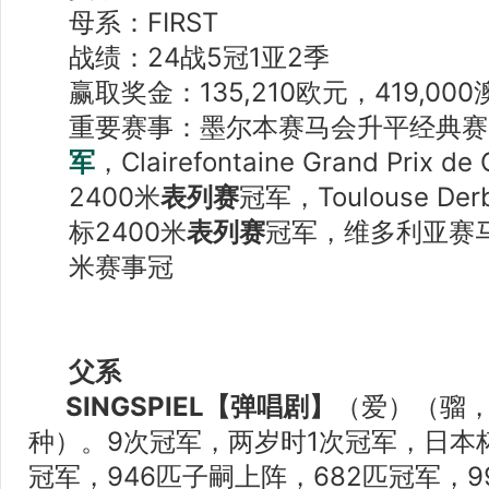
母系：FIRST
战绩：24战5冠1亚2季
赢取奖金：135,210欧元，419,000
重要赛事：墨尔本赛马会升平经典赛2
军
，Clairefontaine Grand Prix de
2400米
表列赛
冠军，Toulouse Derb
标2400米
表列赛
冠军，维多利亚赛马会 B
米赛事冠
父系
SINGSPIEL【弹唱剧】
（爱）（骝，1
种）。9次冠军，两岁时1次冠军，日本杯
冠军，946匹子嗣上阵，682匹冠军，