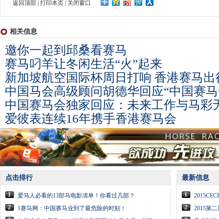
返回顶部
|
打印本页
|
关闭窗口
相关信息
邀你一起到邱桑看赛马
赛马叼羊让冬闲生活“火”起来
新加坡航空国际杯周日打响 香港赛马出
中国马会高级顾问胡德华回应“中国赛马
中国赛马会独家回应：未来工作与马彩
爱彼表连续16年携手香港赛马会
点击排行
最新信息
1
1
爱马人必看的13部马电影清单！你看过几部？
2015
2
2
1赛马网：中国赛马业到了最危险的时刻！
2015