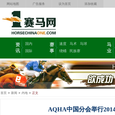
网站地图
广告服务
设为首页
添加收藏
国内
速度
马术
马球
资
赛
马
讯
事
业
国际
绕桶
民族赛
首页
>
新闻
>
内地
>
正文
AQHA中国分会举行201