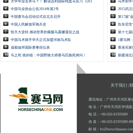
3
3
大学毕业去养马？！ 解读达利国际纯血马实习（DIT
马术初学
4
4
中国马业协会公告2014年第2号
2015
5
5
中国赛马会启动仪式在北京召开
第17届
6
6
中国人民解放军骑兵史
告东尼凭
7
7
惊天大逆转 感动世界的瘸腿马露娜退役之战
第十七届
8
8
中国马术骑手华天正式加盟河南马术队
1赛马网：
9
9
成都迪拜国际赛事排位表
香港买家
10
10
马之死 谁的错：中国野骑大师赛马匹跑死拷问！
新疆湖北
关于我们
|
通讯地址：广州市天河区奥体
地 址：广州市天河区华强路2
电 话：+86-020-83595089
传 真：+86-020-83595089-80
邮 箱：hc@horsechinaone.co