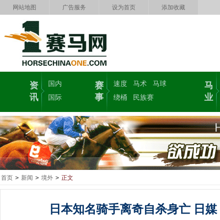
网站地图
广告服务
设为首页
添加收藏
国内
速度
马术
马球
资
赛
马
讯
事
业
国际
绕桶
民族赛
首页
>
新闻
>
境外
>
正文
日本知名骑手离奇自杀身亡 日媒