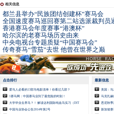
相关信息
都兰县举办“民族团结创建杯”赛马会
全国速度赛马巡回赛第二站选派裁判员
香港赛马会年度赛事“港澳杯”
哈尔滨的老赛马场历史由来
中央电视台专题质疑“中国赛马会”
传奇赛马“雪茄”去世 他曾在世界之巅
点击排行
最新信息
1
1
爱马人必看的13部马电影清单！你看过几部？
美国：马
2
2
1赛马网：中国赛马业到了最危险的时刻！
马克扎赫
3
3
大学毕业去养马？！ 解读达利国际纯血马实习（DIT
悉尼秋季
4
4
中国马业协会公告2014年第2号
新加坡赛