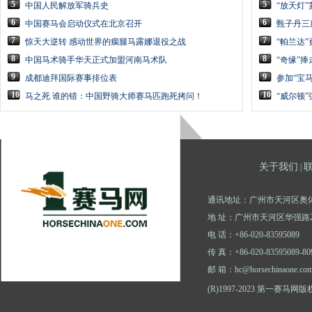
5
5
中国人民解放军骑兵史
“放天灯
6
6
中国赛马会启动仪式在北京召开
甄子丹三
7
7
惊天大逆转 感动世界的瘸腿马露娜退役之战
“帕兰达”
8
8
中国马术骑手华天正式加盟河南马术队
“奇缘”捧走
9
9
成都迪拜国际赛事排位表
参加“宝
10
10
马之死 谁的错：中国野骑大师赛马匹跑死拷问！
“威尔顿
关于我们
|
通讯地址：广州市天河区奥体
地 址：广州市天河区华强路2
电 话：+86-020-83595089
传 真：+86-020-83595089-80
邮 箱：hc@horsechinaone.co
(R)1997-2023 第一赛马网