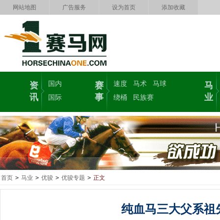
网站地图
广告服务
设为首页
添加收藏
国内
速度
马术
马球
资
赛
马
讯
事
业
国际
绕桶
民族赛
首页
>
马业
>
优骏
>
优骏专题
>
正文
纯血马三大父系祖