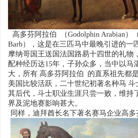
高多芬阿拉伯
（
Godolphin Arabian
）
Barb
），这是在三匹马中最晚引进的一
摩纳哥国王送国法国路易十四世的礼物
配种经历达
15
年，子孙众多，当中以马
大，所有 高多芬阿拉伯
的直系祖先都
美国比较活跃，二十世纪初著名种马 斗
其后代，斗士职业生涯只尝一败，维持
界及泥地赛影响甚大。
同样，迪拜酋长名下著名赛马企业高多