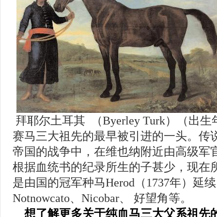
拜耶尔土耳其
（
Byerley Turk
）（出生
赛马三大祖先的最早被引进的一头。传
帝国的战争中，在维也纳附近由高级军
根据血统书的纪录所生的子甚少，现在
是由国的冠军种马
Herod
（
1737
年）延续
Notnowcato
、
Nicobar
、 好望角等。
想了解更多关于纯血马三大父系祖先