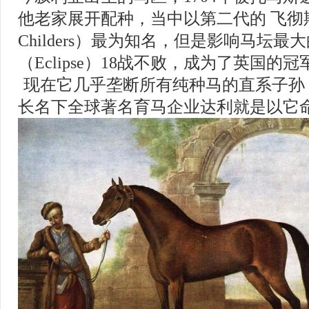
他老家展开配种，当中以第二代的 飞彻
Childers
）最为知名，但是影响马坛最大
（
Eclipse
）
18
战不败，成为了英国的冠
现在它几乎垄断所有纯种马的直系子孙
长名下全球著名育马企业达利就是以它