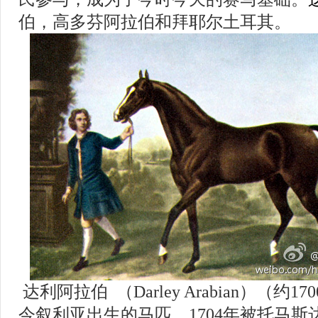
伯，高多芬阿拉伯和拜耶尔土耳其。
达利阿拉伯
（
Darley Arabian
）（约
170
今叙利亚出生的马匹，
1704
年被托马斯