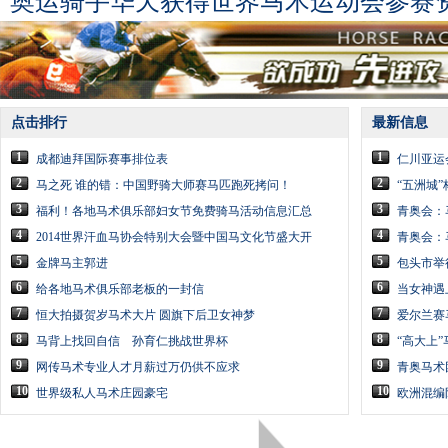
奥运骑手华天获得世界马术运动会参赛
点击排行
最新信息
1
1
成都迪拜国际赛事排位表
仁川亚运
2
2
马之死 谁的错：中国野骑大师赛马匹跑死拷问！
“五洲城”
3
3
福利！各地马术俱乐部妇女节免费骑马活动信息汇总
青奥会：
4
4
2014世界汗血马协会特别大会暨中国马文化节盛大开
青奥会：
5
5
金牌马主郭进
包头市举
6
6
给各地马术俱乐部老板的一封信
当女神遇
7
7
恒大拍摄贺岁马术大片 圆旗下后卫女神梦
爱尔兰赛
8
8
马背上找回自信 孙育仁挑战世界杯
“高大上
9
9
网传马术专业人才月薪过万仍供不应求
青奥马术
10
10
世界级私人马术庄园豪宅
欧洲混编