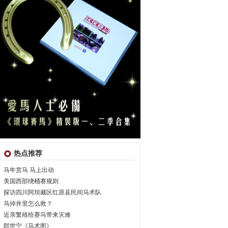
热点推荐
马年赏马 马上出动
美国西部绕桶赛规则
探访四川阿坝藏区红原县民间马术队
马掉井里怎么救？
近亲繁殖给赛马带来灾难
郎世宁《马术图》