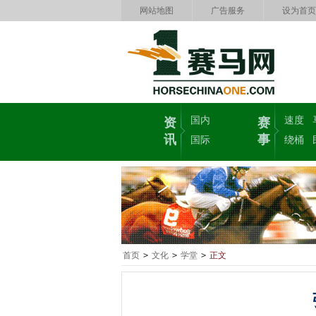
网站地图
广告服务
设为首页
国内
速度
资
赛
讯
事
国际
绕桶
首页
>
文化
>
学堂
>
正文