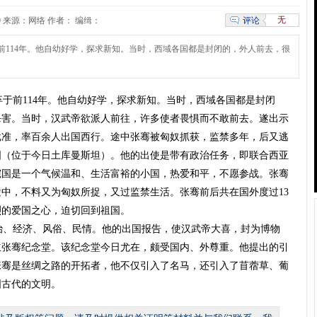
无
评论
:00:00 来源：网络 作者： 编缉：
前114年。他自幼好学，探求新知。当时，西域各国都是封闭的，外人前去，很
于前114年。他自幼好学，探求新知。当时，西域各国都是封闭
杀害。当时，汉武帝欲派人前往，许多使者畏惧而不敢前去。遂出示
批准，率百余人出国西行。途中张骞被匈奴抓获，监禁多年，后又逃
国（位于今日土库曼斯坦）。他的出使是带有政治任务，即联合西亚
宛国是一个气候温和、生活富裕的小国，热爱和平，不愿参战。张骞
中，不料又为匈奴所捉，又过监禁生活。张骞前后共在国外度过13
烈的爱国之心，迫切回到祖国。
治、经济、风俗、民情。他的出国报告，使汉武帝大喜，封为博物
立张骞纪念堂。该纪念堂今日尤在，颇受国内、外尊重。他提出的引
张骞是丝绸之路的开拓者，他不仅引入了名马，还引入了苜蓿草、葡
国古代的文明。