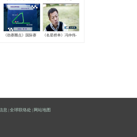
《劲赛圈点》国际赛
《名星榜单》冯仲伟-
信息
全球联络处
网站地图
|
|