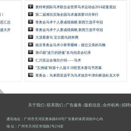
1
奥特奇国际马术联合会世界马术运动会2014诺曼底拉
2
问！
第二届潍坊滨海全国马术邀请赛10月举行
3
息汇总
青奥会马术个人赛成绩揭晓 新西兰选手夺冠
4
节盛大开
青奥会马术个人赛成绩揭晓 新西兰选手夺冠
5
大漠看赛马 宝古图马蹄奔腾
6
南京青奥会马术小将李耀峰：接过父亲的马鞭
7
第45届“波兰的骄傲”名马拍卖会纪录
8
仁川亚运会项目介绍——马术
9
“五洲城”杯第十八届 8·18哲里木赛马节闭幕
10
青奥会：马来西亚选手为马术放弃牛津剑桥选杜克大学
关于我们
联系我们
广告服务
版权信息
合作机构
招聘
|
|
|
|
|
通讯地址：广州市天河区奥体路818号广东黄村体育训练中心内
地 址：广州市天河区华强路2号234室