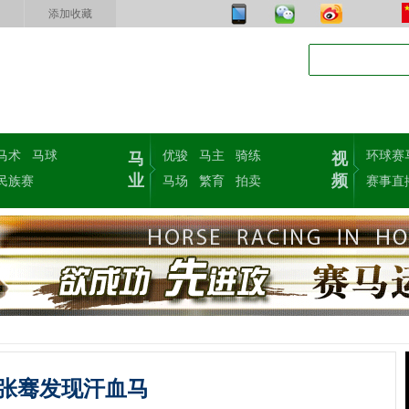
添加收藏
马术
马球
优骏
马主
骑练
环球赛
马
视
业
频
民族赛
马场
繁育
拍卖
赛事直
张骞发现汗血马