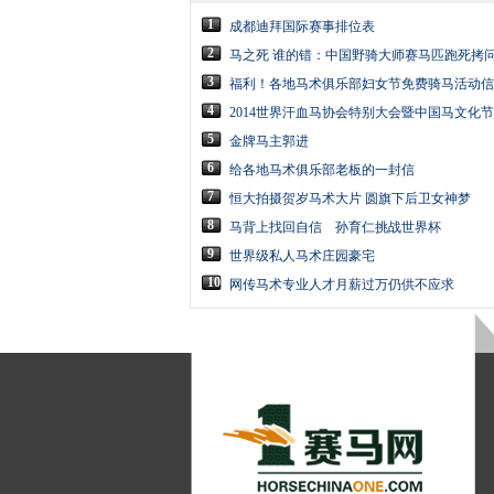
1
成都迪拜国际赛事排位表
2
马之死 谁的错：中国野骑大师赛马匹跑死拷
3
福利！各地马术俱乐部妇女节免费骑马活动信
4
2014世界汗血马协会特别大会暨中国马文化
5
金牌马主郭进
6
给各地马术俱乐部老板的一封信
7
恒大拍摄贺岁马术大片 圆旗下后卫女神梦
8
马背上找回自信 孙育仁挑战世界杯
9
世界级私人马术庄园豪宅
10
网传马术专业人才月薪过万仍供不应求