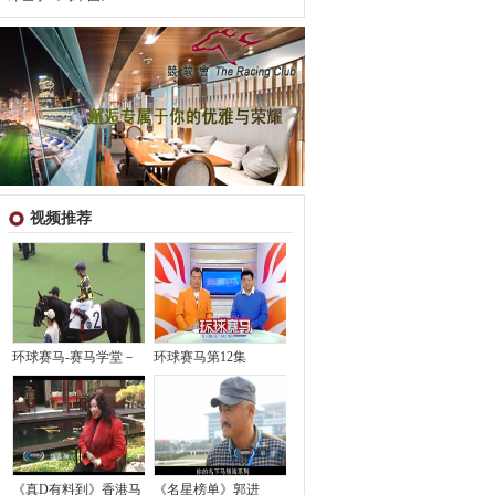
视频推荐
环球赛马-赛马学堂－
环球赛马第12集
《真D有料到》香港马
《名星榜单》郭进