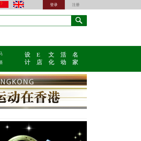
登录
注册
马
设
E
文
活
名
计
店
化
动
家
播