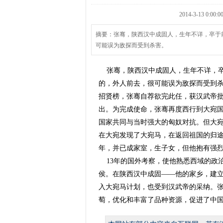
2014-3-13 0
摘要：张骞，陕西汉中成固人，生年不详，卒于
可能误为敌探而受到杀害。
张骞，陕西汉中成固人，生年不详，卒
的，外人前去，很可能误为敌探而受到
招贤榜，张骞自荐欲完此任，获汉武帝
出。为完成使命，张骞再度西行到大宛
国家共同与当时强大的匈奴对抗。但大
在大宛发现了大宛马，在返回祖国的归途
年，并已成家室，生子女，但他抱有强
13年的国外考察，使他熟悉西域的政
侯。在陕西汉中成固——他的家乡，建
入大宛马计划，也受到汉武帝的采纳。
萄，优化和丰富了品种资源，促进了中