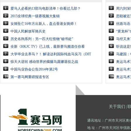
1
1
爱马人必看的13部马电影清单！你看过几部？
周六到深
2
2
2015全球经典一级赛视频大集锦
思聪被近
3
3
女骑坠亡16年方出新人，盘点香港女骑师！
丝路马语
4
4
中国人民解放军骑兵史
“黄龙杯
5
5
历史名驹系列：另一匹大红怪物“秘书处”
马经又来
6
6
全新《HKJC TV》已上线，最新赛马频道任你看
听说这是
7
7
大学毕业去养马？！ 解读达利国际纯血马实习（DIT
马建国：
8
8
惊天大逆转 感动世界的瘸腿马露娜退役之战
奥运马术
9
9
中国马业协会公告2014年第2号
奥运马术
10
10
第一赛马网重磅报道专区
奥运马术
关于我们
|
通讯地址：广州市天河区奥体
地 址：广州市天河区华强路2