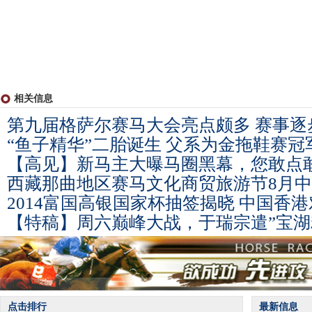
相关信息
第九届格萨尔赛马大会亮点颇多 赛事逐
“鱼子精华”二胎诞生 父系为金拖鞋赛冠
【高见】新马主大曝马圈黑幕，您敢点
西藏那曲地区赛马文化商贸旅游节8月
2014富国高银国家杯抽签揭晓 中国香
【特稿】周六巅峰大战，于瑞宗遣”宝湖
点击排行
最新信息