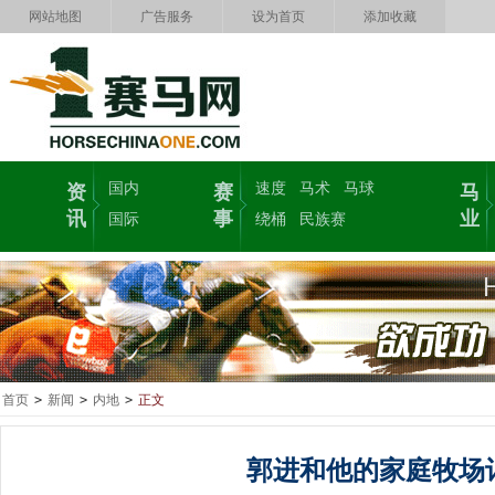
网站地图
广告服务
设为首页
添加收藏
国内
速度
马术
马球
资
赛
马
讯
事
业
国际
绕桶
民族赛
首页
>
新闻
>
内地
>
正文
郭进和他的家庭牧场