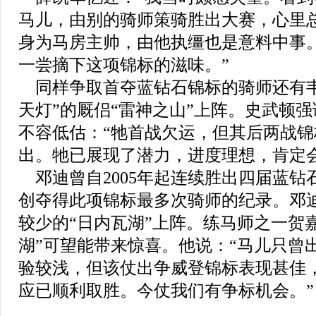
马儿，由别的骑师策骑胜出大赛，心里
身为马房主帅，由他执缰也是意料中事
一尝摘下这项锦标的滋味。”
同样争取首夺蓝钻石锦标的骑师还有韦
天灯”的厩侣“雷神之山”上阵。史武顿强
不容低估：“牠首战欠运，但其后两战
出。牠已展现了潜力，进度理想，肯定
邓迪曾自2005年起连续胜出四届蓝钻
创夺得此项锦标最多次骑师的纪录。邓
较少的“日内瓦湖”上阵。练马师之一贺
湖”可望能带来惊喜。他说：“马儿只曾
验较浅，但该仗出争威登锦标表现甚佳
应已顺利取胜。今仗我们有争标机会。”