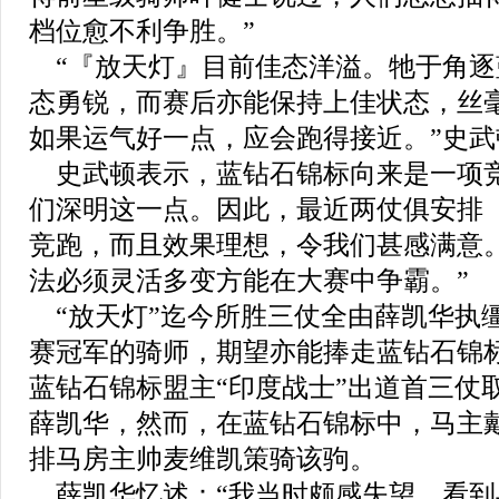
档位愈不利争胜。”
“『放天灯』目前佳态洋溢。牠于角逐
态勇锐，而赛后亦能保持上佳状态，丝
如果运气好一点，应会跑得接近。”史
史武顿表示，蓝钻石锦标向来是一项竞
们深明这一点。因此，最近两仗俱安排
竞跑，而且效果理想，令我们甚感满意
法必须灵活多变方能在大赛中争霸。”
“放天灯”迄今所胜三仗全由薛凯华执
赛冠军的骑师，期望亦能捧走蓝钻石锦标
蓝钻石锦标盟主“印度战士”出道首三仗
薛凯华，然而，在蓝钻石锦标中，马主
排马房主帅麦维凯策骑该驹。
薛凯华忆述：“我当时颇感失望。看到