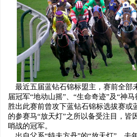
最近五届蓝钻石锦标盟主，赛前全部
届冠军“地动山摇”、“生命奇迹”及“神
胜出此赛前曾攻下蓝钻石锦标选拔赛或
的参赛马“放天灯”之所以备受注目，皆
哨战的冠军。
出自父系“特夫方丹”的“放天灯”，去年