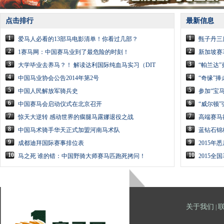
点击排行
最新信息
1
1
爱马人必看的13部马电影清单！你看过几部？
甄子丹三
2
2
1赛马网：中国赛马业到了最危险的时刻！
新加坡赛
3
3
大学毕业去养马？！ 解读达利国际纯血马实习（DIT
“帕兰达”
4
4
中国马业协会公告2014年第2号
“奇缘”捧走
5
5
中国人民解放军骑兵史
参加“宝
6
6
中国赛马会启动仪式在北京召开
“威尔顿
7
7
惊天大逆转 感动世界的瘸腿马露娜退役之战
高端赛马
8
8
中国马术骑手华天正式加盟河南马术队
蓝钻石锦
9
9
成都迪拜国际赛事排位表
2015
10
10
马之死 谁的错：中国野骑大师赛马匹跑死拷问！
2015全
关于我们
|