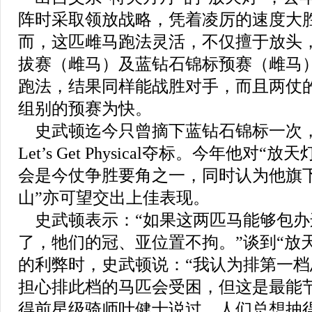
阵时采取领放战略，凭着凌厉的速度大
而，这匹雌马跑法灵活，不仅擅于放头
拔赛（雌马）及蓝钻石锦标预赛（雌马
跑法，结果同样能战胜对手，而且两仗
组别的预赛为快。
史武顿迄今只曾摘下蓝钻石锦标一次
Let’s Get Physical夺标。今年他对
会是今仗争胜要角之一，同时认为他旗
山”亦可望交出上佳表现。
史武顿表示：“如果这两匹马能够包办
了，牠们的冠、亚位置不拘。”谈到“放
的利弊时，史武顿说：“我认为排第一
担心排此档的马匹会受困，但这是最能
得前星级骑师叶健士说过，人们总想抽