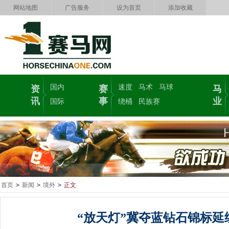
网站地图
广告服务
设为首页
添加收藏
国内
速度
马术
马球
资
赛
马
讯
事
业
国际
绕桶
民族赛
首页
>
新闻
>
境外
>
正文
“放天灯”冀夺蓝钻石锦标延