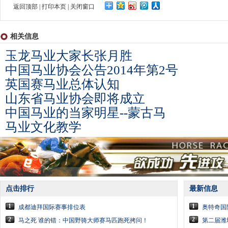
返回顶部
|
打印本页
|
关闭窗口
相关信息
玉龙马业大家长张月胜
中国马业协会公告2014年第2号
英国赛马业总体认知
山东省马业协会即将成立
中国马业的当家明星--蒙古马
马业文化教学
点击排行
最新信息
1
1
成都迪拜国际赛事排位表
奥特奇国
2
2
马之死 谁的错：中国野骑大师赛马匹跑死拷问！
第二届潍