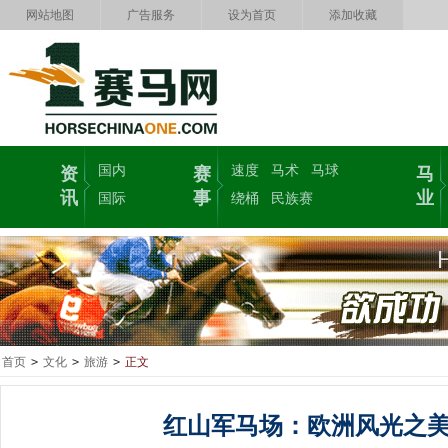
网站地图
广告服务
设为首页
添加收藏
国内
速度
马术
马球
资
赛
马
讯
事
业
国际
绕桶
民族赛
首页
>
文化
>
旅游
>
正文
红山军马场：欧洲风光之