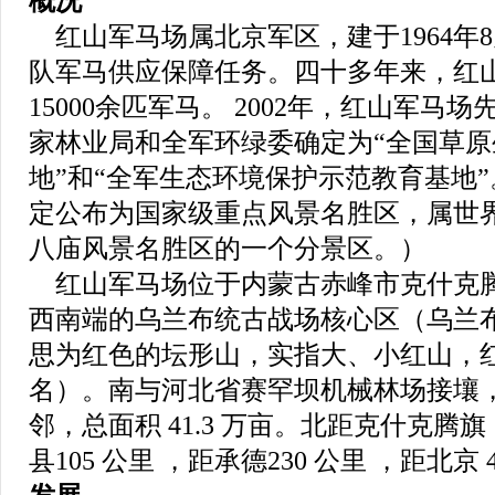
概况
红山军马场属北京军区，建于1964年
队军马供应保障任务。四十多年来，红
15000余匹军马。 2002年，红山军马
家林业局和全军环绿委确定为“全国草
地”和“全军生态环境保护示范教育基地”
定公布为国家级重点风景名胜区，属世
八庙风景名胜区的一个分景区。）
红山军马场位于内蒙古赤峰市克什克
西南端的乌兰布统古战场核心区（乌兰
思为红色的坛形山，实指大、小红山，
名）。南与河北省赛罕坝机械林场接壤
邻，总面积 41.3 万亩。北距克什克腾旗 
县105 公里 ，距承德230 公里 ，距北京 4