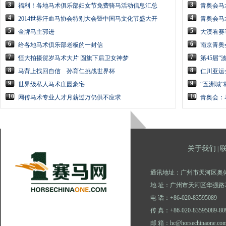
3
3
福利！各地马术俱乐部妇女节免费骑马活动信息汇总
青奥会马
4
4
2014世界汗血马协会特别大会暨中国马文化节盛大开
青奥会马
5
5
金牌马主郭进
大漠看赛
6
6
给各地马术俱乐部老板的一封信
南京青奥
7
7
恒大拍摄贺岁马术大片 圆旗下后卫女神梦
第45届
8
8
马背上找回自信 孙育仁挑战世界杯
仁川亚运
9
9
世界级私人马术庄园豪宅
“五洲城”
10
10
网传马术专业人才月薪过万仍供不应求
青奥会：
关于我们
|
通讯地址：广州市天河区奥体
地 址：广州市天河区华强路2
电 话：+86-020-83595089
传 真：+86-020-83595089-80
邮 箱：hc@horsechinaone.co