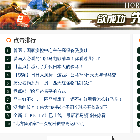
点击排行
兽医，国家疾控中心主任高福备受质疑！
1
爱马人必看的13部马电影清单！你看过几部？
2
【盘点】感动了几代日本人的骏马！
3
【视频】日日入洞房！这匹种公马365日天天与母马交
4
历史名驹系列：另一匹大红怪物“秘书处”
5
盘点那些给马起名字的方式
6
马掌钉不好，一匹马就废了！还不好好看看怎么钉马掌！
7
活着的传奇！伟大“秘书处”子嗣全球公开仅剩9匹
8
全新《HKJC TV》已上线，最新赛马频道任你看
9
“北方舞蹈家”一次配种费曾高达675万...
10