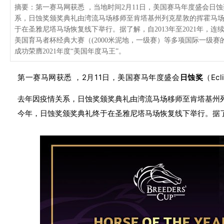
摘要：第一赛马网获悉 ，当地时间2月11日，美国赛马年度盛会日蚀奖（E
系，日蚀奖颁奖典礼由湾流马场移师至肯塔基州列克星敦的挥霍马场(Spen
于在圣雅尼塔马场恢复线下举行。据了解，自2013年至2021年，连续
美国育马者杯经典大赛（(2000米泥地，一级赛）等多项国际一级赛的“尼克
成功荣膺2021年度“美国年度马王”。
第一赛马网获悉 ，2月11日，美国赛马年度盛会
日蚀奖
（Ec
去年因疫情关系，日蚀奖颁奖典礼由湾流马场移师至肯塔基州列克星敦的挥
今年，日蚀奖
颁奖典礼终于在圣雅尼塔马场恢复线下举行。据了解