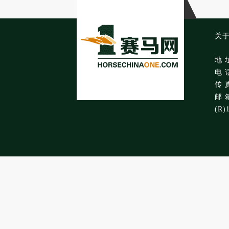
关
地 
电 话
传 真
邮 箱
(R