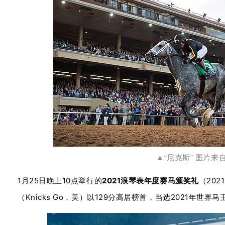
▲“尼克斯” 图片来
1月25日晚上10点举行的
2021浪琴表年度赛马颁奖礼
（2021
（Knicks Go，美）以129分高居榜首，当选2021年