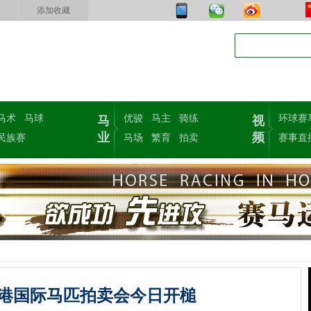
添加收藏
马术
马球
优骏
马主
骑练
环球赛
马
视
业
频
民族赛
马场
繁育
拍卖
赛事直
的香港国际马匹拍卖会今日开槌