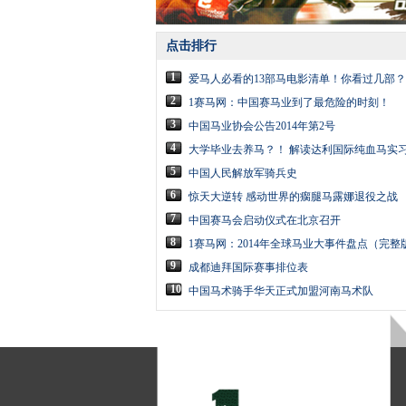
点击排行
1
爱马人必看的13部马电影清单！你看过几部？
2
1赛马网：中国赛马业到了最危险的时刻！
3
中国马业协会公告2014年第2号
4
大学毕业去养马？！ 解读达利国际纯血马实习
5
中国人民解放军骑兵史
6
惊天大逆转 感动世界的瘸腿马露娜退役之战
7
中国赛马会启动仪式在北京召开
8
1赛马网：2014年全球马业大事件盘点（完整
9
成都迪拜国际赛事排位表
10
中国马术骑手华天正式加盟河南马术队