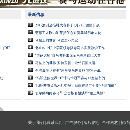
最新信息
1
2015澳洲金拖鞋大赛将于3月21日激情开战
2
斋藤工＆刚力彩芽担任东京赛马城形象大使
3
马鞍上的世界·马德里不思议
4
（DIT
北京农业职业学院领导指导马术实践教学工作
5
“美丽大师”育马者将出席宝马香港德比大赛
6
马鞍上的世界·安特卫普，让钻石恒久远
7
全球最奢华赛事“迪拜赛马世界杯”即将开战
8
版）
“马鞍上的世界” 环球马术冠军赛与15座城市的
9
毛肯·赛衣提哈木扎委员：新疆赛马产业要“快马加鞭”
10
切尔滕纳姆赛马节 众贵族名媛演绎“顶上风情”
关于我们
联系我们
广告服务
版权信息
合作机构
招聘
|
|
|
|
|