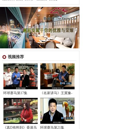
视频推荐
环球赛马第17集
《名家讲马》王冀豫-
《真D有料到》香港马
环球赛马第21集