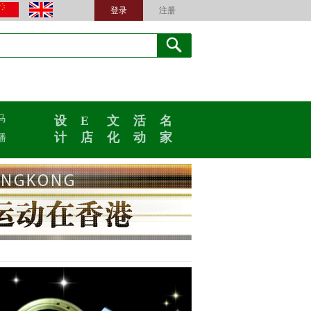
登录
注册
马
设
E
文
活
名
计
店
化
动
家
播