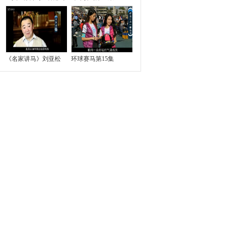
《名家讲马》刘亚松
环球赛马第15集