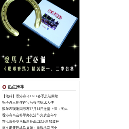
热点推荐
【煞科】香港赛马13/14赛季总结回顾
甄子丹三度连任宝马香港德比大使
浪琴表现港国际赛12月14日激情上演（图集
香港赛马会将举办复活节免费嘉年华
首批海外赛马抵新备战CECF新加坡杯
德文郡开设战马展馆：重温战马历史