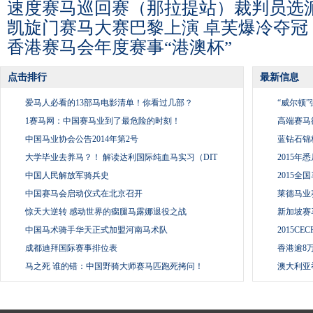
速度赛马巡回赛（那拉提站）裁判员选
凯旋门赛马大赛巴黎上演 卓芙爆冷夺冠
香港赛马会年度赛事“港澳杯”
点击排行
最新信息
1
1
爱马人必看的13部马电影清单！你看过几部？
“威尔顿
2
2
1赛马网：中国赛马业到了最危险的时刻！
高端赛马
3
3
中国马业协会公告2014年第2号
蓝钻石锦
4
4
大学毕业去养马？！ 解读达利国际纯血马实习（DIT
2015
5
5
中国人民解放军骑兵史
2015全
6
6
中国赛马会启动仪式在北京召开
莱德马业
7
7
惊天大逆转 感动世界的瘸腿马露娜退役之战
新加坡赛
8
8
中国马术骑手华天正式加盟河南马术队
2015C
9
9
成都迪拜国际赛事排位表
香港逾8
10
10
马之死 谁的错：中国野骑大师赛马匹跑死拷问！
澳大利亚