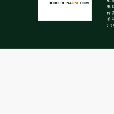
地 
电 话
传 真
邮 箱
(R