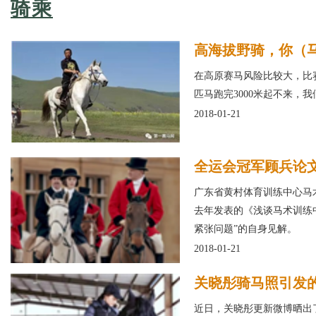
骑乘
高海拔野骑，你（
在高原赛马风险比较大，比
匹马跑完3000米起不来，
2018-01-21
全运会冠军顾兵论
广东省黄村体育训练中心马
去年发表的《浅谈马术训练
紧张问题”的自身见解。
2018-01-21
关晓彤骑马照引发
近日，关晓彤更新微博晒出