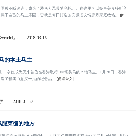
猪圈被不断改造，成为了爱马人温暖的乌托邦。在这里可以畅享美食聆听音
造属于自己的马上乐园，它就是何日打造的安徽省友情岁月家庭牧场。
[阅读
endolyn
2018-03-16
头马的本土马主
出，令他成为历来首位在香港取得100场头马的本地马主。1月28日，香港
致送了精美而意义十足的纪念品。
[阅读全文]
界
2018-01-30
佩服莱德的地方
中信莱德嘉丽泽赛场上奔驰时，大马主任宁宁将少有地缺席了几场比赛，因为