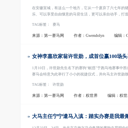
在安徽宣城，有这么一个地方，它从一个废弃了六七年的
乐、可以享受自由惬意的马背生活，更可以亲自动手，打
全文]
TAG标签：
赛马
来源：第一赛马网
作者：Gwendolyn
编辑：Gw
女神李嘉欣家翁许世勋，成首位赢100场
1月10日，许世勋先生名下的赛驹“献惑”于跑马地赛事中胜
赛马会特意为此举行了小小的祝捷仪式，并向马主许世勋
TAG标签：
许世勋
来源：第一赛马网
作者：权世界
编辑：权世
大马主任宁宁遣马入滇：踏实办赛是我最
12月23日、24日，当北京京华兴马业集团的赛驹在昆明