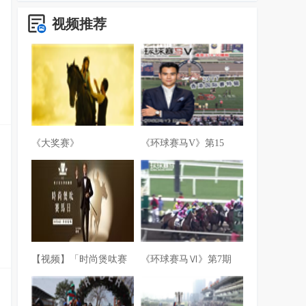
视频推荐
《大奖赛》
《环球赛马V》第15
【视频】「时尚煲呔赛
《环球赛马Ⅵ》第7期