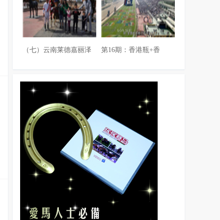
（七）云南莱德嘉丽泽
第16期：香港瓶+香