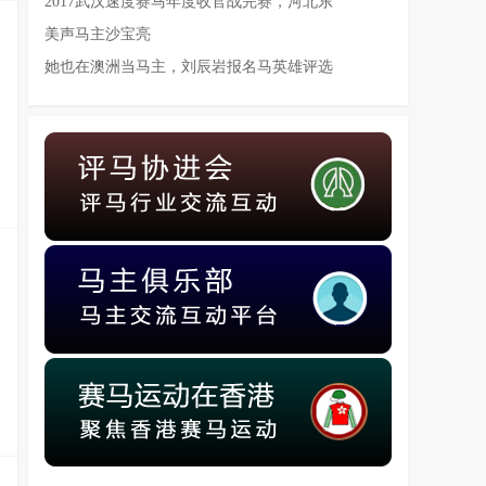
2017武汉速度赛马年度收官战完赛，河北东
美声马主沙宝亮
她也在澳洲当马主，刘辰岩报名马英雄评选