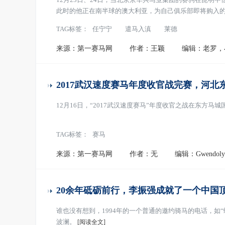
此时的他正在南半球的澳大利亚，为自己俱乐部即将购入的
TAG标签：
任宁宁
遣马入滇
莱德
来源：第一赛马网
作者：王颖
编辑：老罗，
2017武汉速度赛马年度收官战完赛，河北
12月16日，“2017武汉速度赛马”年度收官之战在东方马
TAG标签：
赛马
来源：第一赛马网
作者：无
编辑：Gwendoly
20余年砥砺前行，李振强成就了一个中国
谁也没有想到，1994年的一个普通的邀约骑马的电话，如
波澜。
[阅读全文]