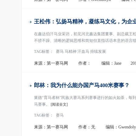
王松伟：弘扬马精神，凝练马文化，为企
在鑫达伯汗马业采访，初见河北鑫达集团董事、副总裁王
不骄不躁、清晰的逻辑思维和简短但直指话语本意的语言
留下了深刻的印象。
[阅读全文]
TAG标签：
赛马 马精神 汗血马 持续发展
来源：第一赛马网
作者：
编辑：Jane
20
郎林：我为什么能办国产马400米赛事？
莱德“育马者杯”民族大赛马系列赛事进行的如火如荼，每
马赛事。
[阅读全文]
TAG标签：
赛马
来源：第一赛马网
作者：无
编辑：Gwendoly