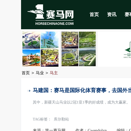
首页
资讯
赛
>
>
首页
马业
马主
马建国：赛马是国际化体育赛事，去国外
其中，新疆天山马业以2冠1亚1季的好成绩，成为大赢家。
TAG标签：
库尔勒站
来源：第一赛马网
作者：Gwendolyn
编辑：Gw