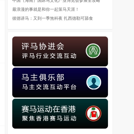
中国（海南）国际马文化产业博览会参展全攻略
最浪漫的事就是和你一起策马天涯！
彼德讲马：又到一季煞科夜 扎西德勒可舔食