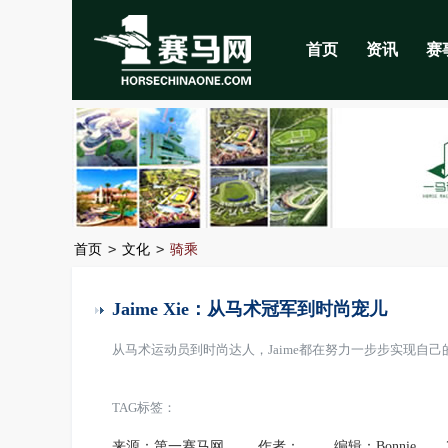
首页
资讯
赛
>
>
首页
文化
骑乘
Jaime Xie：从马术冠军到时尚宠儿
从马术运动员到时尚达人，Jaime都在努力一步步实现自
TAG标签：
来源：第一赛马网
作者：
编辑：Bonnie