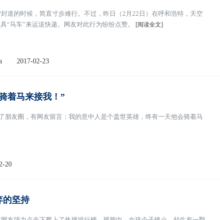
封道的时候，简直寸步难行。不过，昨日（2月22日）在呼和浩特，天空
工具“马车”来运送快递。网友对此行为纷纷点赞。
[阅读全文]
a
2017-02-23
骑着马来接我！”
爆了朋友圈，有网友留言：我的意中人是个盖世英雄，终有一天他会骑着马
2-20
弃的坚持
在网友强力点击下爬上了热搜排行榜。视频中，女孩个子矮小，却生有一颗