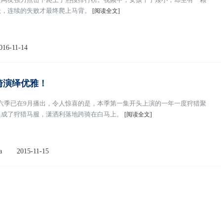
跃，连续的失败才最终爬上马背。
[阅读全文]
016-11-14
骑演绎优雅！
ey)第六季已在9月播出，令人惊喜的是，本季第一集开头上演的一年一度狩猎聚
换成了狩猎马服，潇洒利落地跨骑在白马上。
[阅读全文]
a
2015-11-15