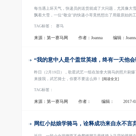
每当遇上坏天气，快递员的送货就成了大问题，尤其像大雪
飘着大雪，一位“敬业”的快递小哥竟然想出了用最原始的
TAG标签：
赛马
来源：第一赛马网
作者：Joanna
编辑：Joann
“我的意中人是个盖世英雄，终有一天他会
昨日（2月19日），歌星武艺一组在加拿大骑马的照片刷
来接我，武艺骑士，你要不要这么帅！
[阅读全文]
TAG标签：
来源：第一赛马网
作者：
编辑：
2017-0
网红小姑娘学骑马，诠释成功来自永不言
近日，一段小女孩锲而不舍爬矮脚马最终骑上马背的视频