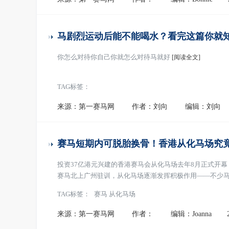
马剧烈运动后能不能喝水？看完这篇你就
你怎么对待你自己你就怎么对待马就好
[阅读全文]
TAG标签：
来源：第一赛马网
作者：刘向
编辑：刘向
赛马短期内可脱胎换骨！香港从化马场究竟
投资37亿港元兴建的香港赛马会从化马场去年8月正式开
赛马北上广州驻训，从化马场逐渐发挥积极作用——不少马
短时间内脱胎换骨呢？带着几分好奇，有媒体近日探访了
TAG标签：
赛马 从化马场
来源：第一赛马网
作者：
编辑：Joanna