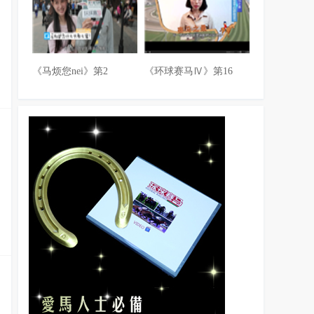
《马烦您nei》第2
《环球赛马Ⅳ》第16