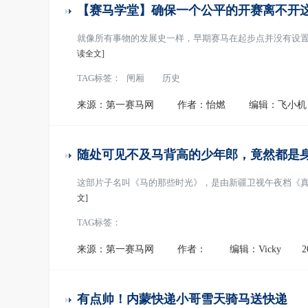
【赛马学堂】确保一个公平的开赛离不开这
就像所有事物的发展史一样，早期赛马在起步点并没有设置
读全文]
TAG标签：
闸厢
历史
来源：第一赛马网
作者：怡燃
编辑：飞小机
随处可见不及马背高的少年郎，竟然都是
这部片子名叫《马的那些时光》，是由新疆卫视午夜档《
文]
TAG标签：
来源：第一赛马网
作者：
编辑：Vicky
2
有点帅！内蒙快递小哥雪天骑马送快递